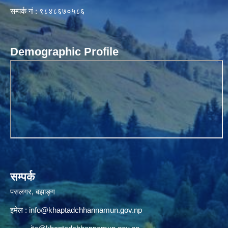
सम्पर्क नं : ९८४८६७०५८६
Demographic Profile
सम्पर्क
पसलगर, बझाङ्ग
इमेल :
info@khaptadchhannamun.gov.np