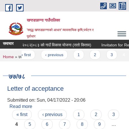
Skip to main content
खप्तडछान्ना गाउँपालिका
'समृद्ध खप्तडछान्नाको आधार' व्यावसायिक कृषि,पर्यटन र
पूर्वाधार
समाचार
आ.व. २०८२|०८३ को गाउँ विकास योजना (रातो किताव)
Invitaton for ReB
Pages
« first
‹ previous
1
2
3
4
You are here
Home
» ७७/७८
७७/७८
Letter of acceptance
Submitted on:
Sun, 04/17/2022 - 20:06
Read more
about Letter of acceptance
Pages
« first
‹ previous
1
2
3
4
5
6
7
8
9
…