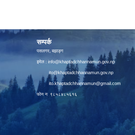
सम्पर्क
पसलगर, बझाङ्ग
इमेल :
info@khaptadchhannamun.gov.np
ito@khaptadchhannamun.gov.np
ito.khaptadchhannamun@gmail.com
फाेन न‌‍‍ ९८५८४८५६१६