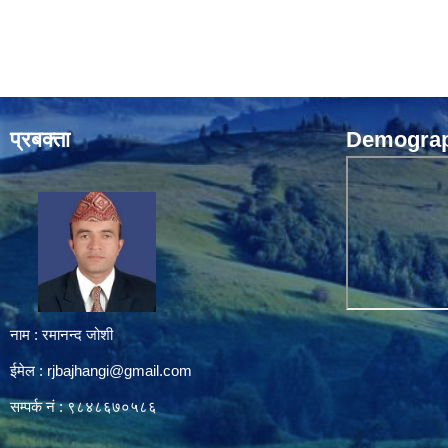
प्रबक्ता
Demograph
नाम : रमानन्द जोशी
ईमेल :
rjbajhangi@gmail.com
सम्पर्क नं : ९८४८६७०५८६