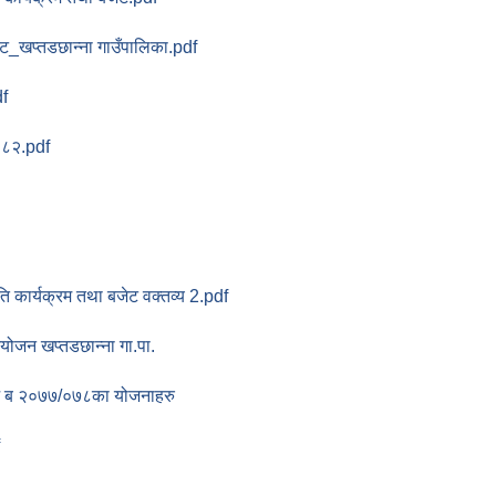
_खप्तडछान्ना गाउँपालिका.pdf
df
०८२.pdf
 कार्यक्रम तथा बजेट वक्तव्य 2.pdf
ोजन खप्तडछान्ना गा.पा.
 आ ब २०७७/०७८का योजनाहरु