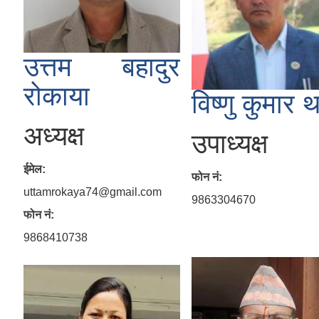
उत्तम बहादुर
रोकाया
विष्णु कुमार थ
अध्यक्ष
उपाध्यक्ष
ईमेल:
फोन नं:
uttamrokaya74@gmail.com
9863304670
फोन नं:
9868410738