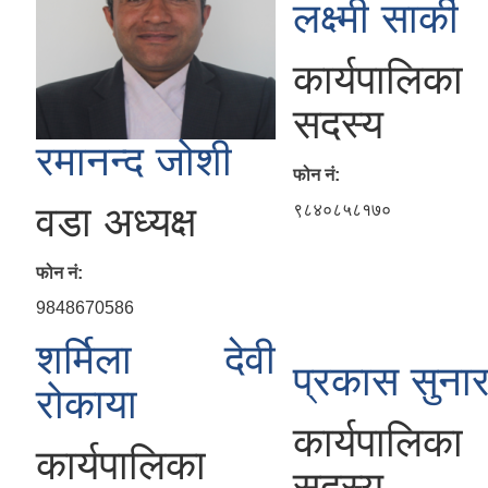
लक्ष्मी सार्की
कार्यपालिका
सदस्य
रमानन्द जोशी
फोन नं:
वडा अध्यक्ष
९८४०८५८१७०
फोन नं:
9848670586
शर्मिला देवी
प्रकास सुना
रोकाया
कार्यपालिका
कार्यपालिका
सदस्य