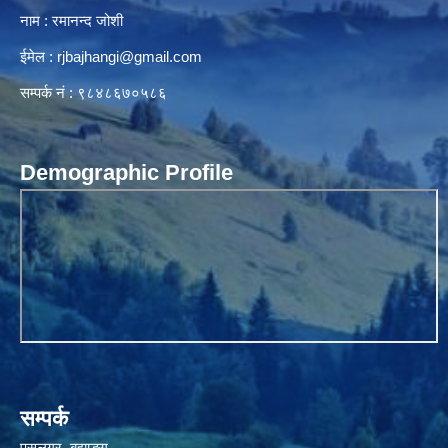
नाम : रमानन्द जोशी
ईमेल :
rjbajhangi@gmail.com
सम्पर्क नं : ९८४८६७०५८६
Demographic Profile
सम्पर्क
पसलगर, बझाङ्ग