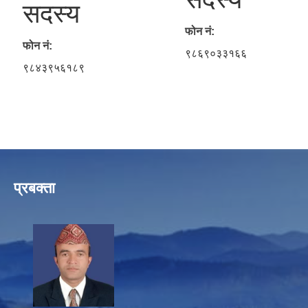
सदस्य
फोन नं:
फोन नं:
९८६९०३३१६६
९८४३९५६१८९
प्रबक्ता