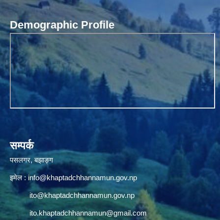
Demographic Profile
सम्पर्क
पसलगर, बझाङ्ग
इमेल :
info@khaptadchhannamun.gov.np
ito@khaptadchhannamun.gov.np
ito.khaptadchhannamun@gmail.com