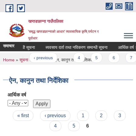
Skip to main content
खप्तडछान्ना गाउँपालिका
'समृद्ध खप्तडछान्नाको आधार' व्यावसायिक कृषि,पर्यटन र
पूर्वाधार
समाचार
ी दर्ता सम्बन्धी सूचना
ब्यवसाय दर्ता तथा नविकरण सम्वन्धी सूचना
आर्थिक वर्ष २
Pages
« first
‹ previous
…
4
5
6
7
You are here
Home
»
सूचना तथा जानकारी
» ऐन, कानुन तथा निर्देशिका
ऐन, कानुन तथा निर्देशिका
आर्थिक वर्ष
Pages
« first
‹ previous
1
2
3
4
5
6