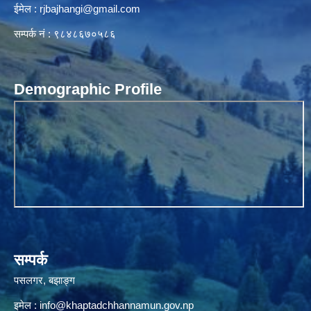
ईमेल :
rjbajhangi@gmail.com
सम्पर्क नं : ९८४८६७०५८६
Demographic Profile
सम्पर्क
पसलगर, बझाङ्ग
इमेल :
info@khaptadchhannamun.gov.np