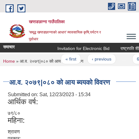
Skip to main content
खप्तडछान्ना गाउँपालिका
'समृद्ध खप्तडछान्नाको आधार' व्यावसायिक कृषि,पर्यटन र
पूर्वाधार
समाचार
Invitation for Electronic Bid
राष्ट्रपति शैक्ष
Pages
« first
‹ previous
…
6
You are here
Home
» आ.व. २०७९|०८० को आय ब्ययको विवरण
आ.व. २०७९|०८० को आय ब्ययको विवरण
Submitted on:
Sat, 12/23/2023 - 15:34
आर्थिक वर्ष:
७९/८०
महिना:
श्रावण
प्रकार: