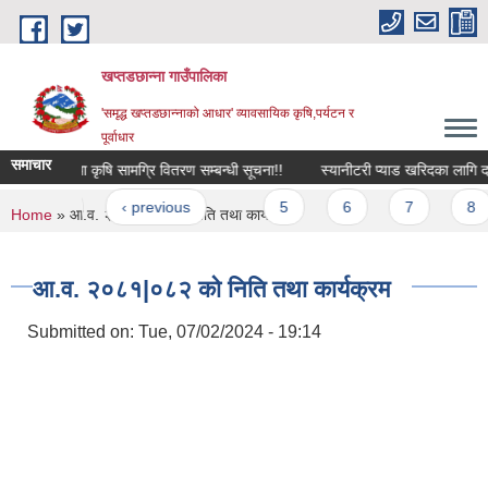
Skip to main content
खप्तडछान्ना गाउँपालिका
'समृद्ध खप्तडछान्नाको आधार' व्यावसायिक कृषि,पर्यटन र
पूर्वाधार
समाचार
ि सम्मान तथा कृषि सामग्रि वितरण सम्बन्धी सूचना!!
स्यानीटरी प्याड खरिदका ‍लागि दरभाउ
Pages
« first
‹ previous
…
5
6
7
8
You are here
Home
» आ.व. २०८१|०८२ को निति तथा कार्यक्रम
आ.व. २०८१|०८२ को निति तथा कार्यक्रम
Submitted on:
Tue, 07/02/2024 - 19:14