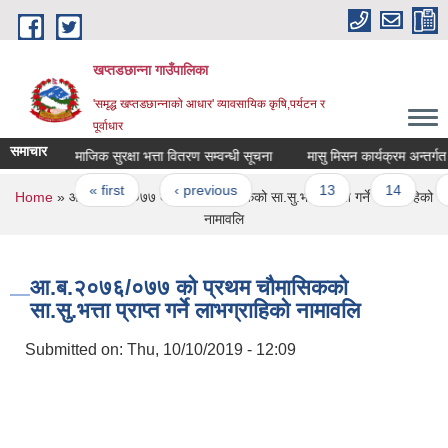
Skip to main content
खप्तडछान्ना गाउँपालिका
'समृद्ध खप्तडछान्नाको आधार' व्यावसायिक कृषि,पर्यटन र
पूर्वाधार
समाचार
सामाजिक सुरक्षा भत्ता वितरण सम्वन्धी सूचना
मासु मिसन कार्यक्रम अन्तर्गत स
Pages
« first
‹ previous
…
13
14
1
You are here
Home
» आ‍.ब.२०७६/०७७ को प्रथम चौमासिकको सा.सु.भत्ता प्राप्त गर्ने लाभग्राहिको
नामावलि
आ‍.ब.२०७६/०७७ को प्रथम चौमासिकको
सा.सु.भत्ता प्राप्त गर्ने लाभग्राहिको नामावलि
Submitted on:
Thu, 10/10/2019 - 12:09