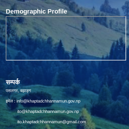
Demographic Profile
सम्पर्क
पसलगर, बझाङ्ग
इमेल :
info@khaptadchhannamun.gov.np
ito@khaptadchhannamun.gov.np
ito.khaptadchhannamun@gmail.com