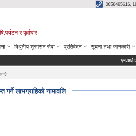
9858485616, 1
,पर्यटन र पूर्वाधार
जना
विधुतीय शुसासन सेवा
प्रतिवेदन
सूचना तथा जानकारी
एम‍.आई.एस.अ
Page
मावलि
 गर्ने लाभग्राहिको नामावलि