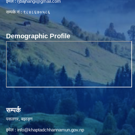
ईमेल :
rjbajhangi@gmail.com
सम्पर्क नं : ९८४८६७०५८६
Demographic Profile
सम्पर्क
पसलगर, बझाङ्ग
इमेल :
info@khaptadchhannamun.gov.np