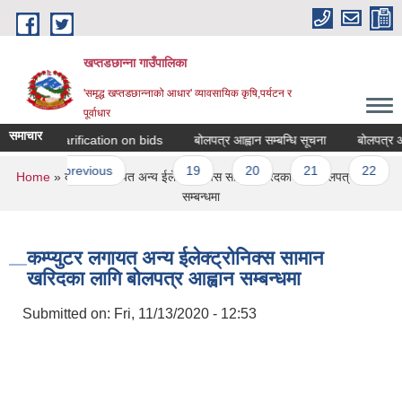
Skip to main content
खप्तडछान्ना गाउँपालिका
'समृद्ध खप्तडछान्नाको आधार' व्यावसायिक कृषि,पर्यटन र
पूर्वाधार
समाचार
 and clarification on bids
बोलपत्र आह्वान सम्बन्धि सूचना
बोलपत्र आह्वा
es
‹ previous
…
19
20
21
22
2
You are here
Home
» कम्प्युटर लगायत अन्य ईलेक्ट्रोनिक्स सामान खरिदका लागि बोलपत्र आह्वान
सम्बन्धमा
कम्प्युटर लगायत अन्य ईलेक्ट्रोनिक्स सामान
खरिदका लागि बोलपत्र आह्वान सम्बन्धमा
Submitted on:
Fri, 11/13/2020 - 12:53