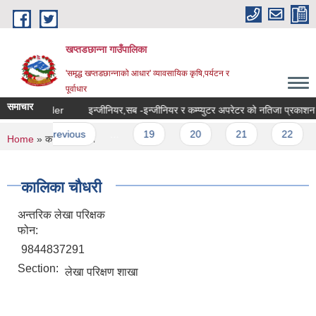
Skip to main content
खप्तडछान्ना गाउँपालिका
'समृद्ध खप्तडछान्नाको आधार' व्यावसायिक कृषि,पर्यटन र
पूर्वाधार
समाचार
oader tender
इन्जीनियर,सब -इन्जीनियर र कम्प्युटर 
es
‹ previous
…
19
20
21
22
You are here
Home
» कालिका चौधरी
कालिका चौधरी
अन्तरिक लेखा परिक्षक
फोन:
9844837291
Section:
लेखा परिक्षण शाखा