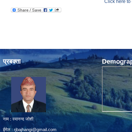
Click here to
प्रबक्ता
Demograph
नाम : रमानन्द जोशी
ईमेल :
rjbajhangi@gmail.com