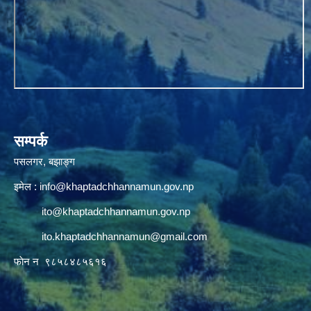
सम्पर्क
पसलगर, बझाङ्ग
इमेल :
info@khaptadchhannamun.gov.np
ito@khaptadchhannamun.gov.np
ito.khaptadchhannamun@gmail.com
फाेन न‌‍‍ ९८५८४८५६१६