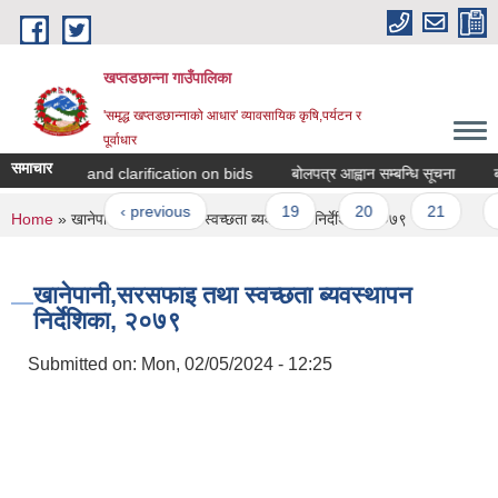
Skip to main content
खप्तडछान्ना गाउँपालिका
'समृद्ध खप्तडछान्नाको आधार' व्यावसायिक कृषि,पर्यटन र
पूर्वाधार
समाचार
endment and clarification on bids
बोलपत्र आह्वान सम्बन्धि सूचना
बोलप
ages
« first
‹ previous
…
19
20
21
2
You are here
Home
» खानेपानी,सरसफाइ तथा स्वच्छता ब्यवस्थापन निर्देशिका, २०७९
खानेपानी,सरसफाइ तथा स्वच्छता ब्यवस्थापन
निर्देशिका, २०७९
Submitted on:
Mon, 02/05/2024 - 12:25