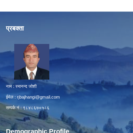
प्रबक्ता
नाम : रमानन्द जोशी
ईमेल :
rjbajhangi@gmail.com
सम्पर्क नं : ९८४८६७०५८६
Demographic Profile