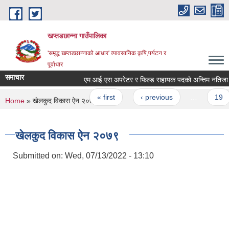
Skip to main content
खप्तडछान्ना गाउँपालिका
'समृद्ध खप्तडछान्नाको आधार' व्यावसायिक कृषि,पर्यटन र
पूर्वाधार
समाचार
एम‍.आई.एस.अपरेटर र फिल्ड सहायक पदकाे अन्तिम नतिजा प्र
Pages
« first
‹ previous
…
19
You are here
Home
» खेलकुद विकास ऐन २०७९
खेलकुद विकास ऐन २०७९
Submitted on:
Wed, 07/13/2022 - 13:10