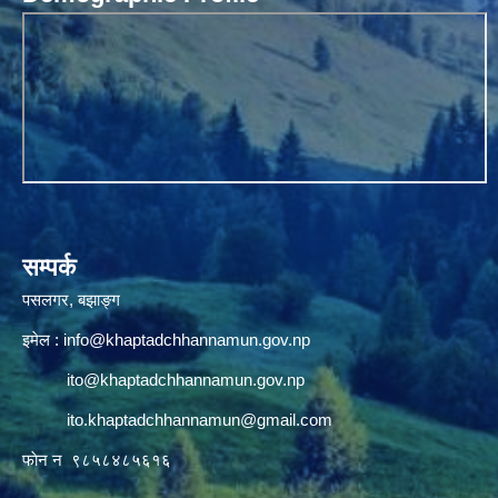
सम्पर्क
पसलगर, बझाङ्ग
इमेल :
info@khaptadchhannamun.gov.np
ito@khaptadchhannamun.gov.np
ito.khaptadchhannamun@gmail.com
फाेन न‌‍‍ ९८५८४८५६१६