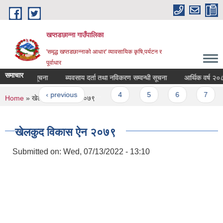
Skip to main content
खप्तडछान्ना गाउँपालिका
'समृद्ध खप्तडछान्नाको आधार' व्यावसायिक कृषि,पर्यटन र
पूर्वाधार
समाचार
्ता सम्बन्धी सूचना
ब्यवसाय दर्ता तथा नविकरण सम्वन्धी सूचना
आर्थिक वर्ष २०८०|०
ges
first
‹ previous
…
4
5
6
7
8
You are here
Home
» खेलकुद विकास ऐन २०७९
खेलकुद विकास ऐन २०७९
Submitted on:
Wed, 07/13/2022 - 13:10