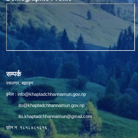
सम्पर्क
पसलगर, बझाङ्ग
इमेल :
info@khaptadchhannamun.gov.np
ito@khaptadchhannamun.gov.np
ito.khaptadchhannamun@gmail.com
फाेन न‌‍‍ ९८५८४८५६१६