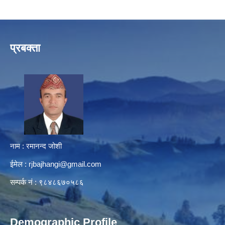
प्रबक्ता
नाम : रमानन्द जोशी
ईमेल :
rjbajhangi@gmail.com
सम्पर्क नं : ९८४८६७०५८६
Demographic Profile