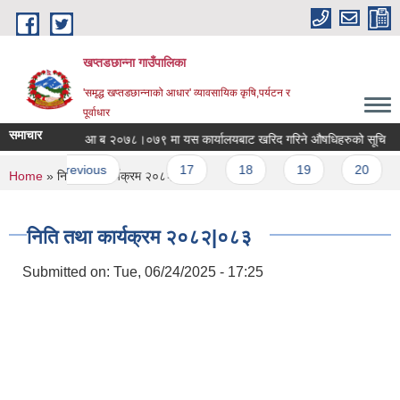
Skip to main content
खप्तडछान्ना गाउँपालिका
'समृद्ध खप्तडछान्नाको आधार' व्यावसायिक कृषि,पर्यटन र
पूर्वाधार
समाचार
ने बारे ।
आ ब २०७८।०७९ मा यस कार्यालयबाट खरिद गरिने ‌औषधिहरुको सूचि
s
‹ previous
…
17
18
19
20
21
You are here
Home
» निति तथा कार्यक्रम २०८२|०८३
निति तथा कार्यक्रम २०८२|०८३
Submitted on:
Tue, 06/24/2025 - 17:25