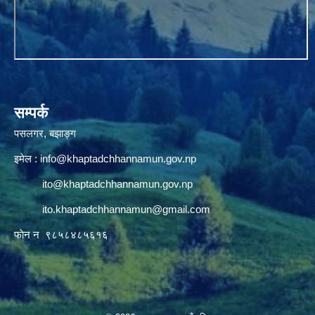
सम्पर्क
पसलगर, बझाङ्ग
इमेल :
info@khaptadchhannamun.gov.np
ito@khaptadchhannamun.gov.np
ito.khaptadchhannamun@gmail.com
फाेन न‌‍‍ ९८५८४८५६१६