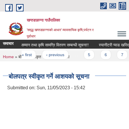
Skip to main content
खप्तडछान्ना गाउँपालिका
'समृद्ध खप्तडछान्नाको आधार' व्यावसायिक कृषि,पर्यटन र
पूर्वाधार
समाचार
कृषि सम्मान तथा कृषि सामग्रि वितरण सम्बन्धी सूचना!!
स्यानीटरी प्याड खरिदका ‍
Pages
« first
‹ previous
…
5
6
7
You are here
Home
» बोलपत्र स्वीकृत गर्ने आशयको सूचना
बोलपत्र स्वीकृत गर्ने आशयको सूचना
Submitted on:
Sun, 11/05/2023 - 15:42