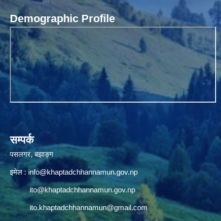
Demographic Profile
सम्पर्क
पसलगर, बझाङ्ग
इमेल :
info@khaptadchhannamun.gov.np
ito@khaptadchhannamun.gov.np
ito.khaptadchhannamun@gmail.com