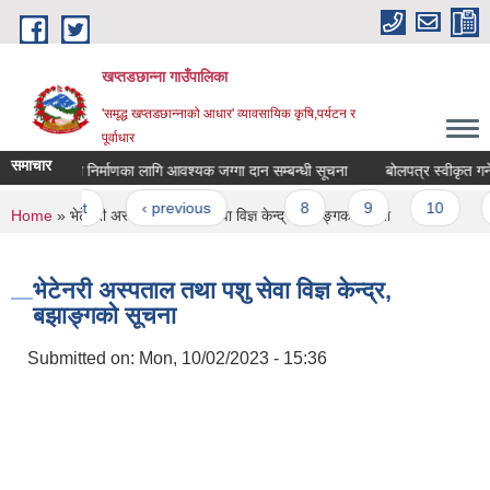
Skip to main content
खप्तडछान्ना गाउँपालिका
'समृद्ध खप्तडछान्नाको आधार' व्यावसायिक कृषि,पर्यटन र
पूर्वाधार
समाचार
वृद्धा आश्रम निर्माणका लागि आवश्यक जग्गा दान सम्बन्धी सूचना
बोलपत्र स्वीकृत गर्न
Pages
« first
‹ previous
…
8
9
10
1
You are here
Home
» भेटेनरी अस्पताल तथा पशु सेवा विज्ञ केन्द्र, बझाङ्गको सूचना
भेटेनरी अस्पताल तथा पशु सेवा विज्ञ केन्द्र,
बझाङ्गको सूचना
Submitted on:
Mon, 10/02/2023 - 15:36