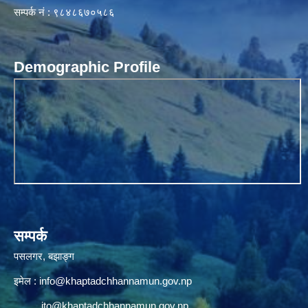
सम्पर्क नं : ९८४८६७०५८६
Demographic Profile
सम्पर्क
पसलगर, बझाङ्ग
इमेल :
info@khaptadchhannamun.gov.np
ito@khaptadchhannamun.gov.np