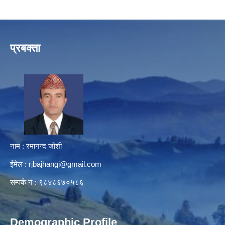
प्रबक्ता
नाम : रमानन्द जोशी
ईमेल :
rjbajhangi@gmail.com
सम्पर्क नं : ९८४८६७०५८६
Demographic Profile