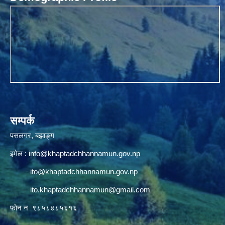
सम्पर्क
पसलगर, बझाङ्ग
इमेल :
info@khaptadchhannamun.gov.np
ito@khaptadchhannamun.gov.np
ito.khaptadchhannamun@gmail.com
फाेन न‌‍‍ ९८५८४८५६१६