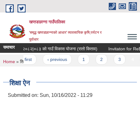
Skip to main content
खप्तडछान्ना गाउँपालिका
'समृद्ध खप्तडछान्नाको आधार' व्यावसायिक कृषि,पर्यटन र
पूर्वाधार
समाचार
आ.व. २०८२|०८३ को गाउँ विकास योजना (रातो किताव)
Invitaton for ReBid
Pages
« first
‹ previous
1
2
3
4
You are here
Home
» शिक्षा ऐन
शिक्षा ऐन
Submitted on:
Sun, 10/16/2022 - 11:29