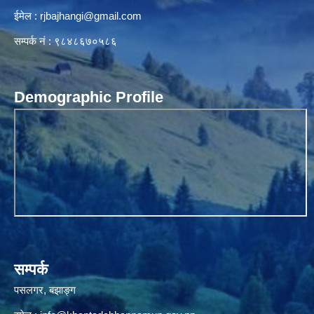
ईमेल :
rjbajhangi@gmail.com
सम्पर्क नं : ९८४८६७०५८६
Demographic Profile
सम्पर्क
पसलगर, बझाङ्ग