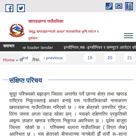
Skip to main content
खप्तडछान्ना गाउँपालिका
'समृद्ध खप्तडछान्नाको आधार' व्यावसायिक कृषि,पर्यटन र
पूर्वाधार
समाचार
backhoe loader tender
Pages
« first
‹ previous
…
19
20
21
You are here
Home
» संक्षिप्त परिचय
संक्षिप्त परिचय
सुदूर पश्चिमको बझाङ्ग जिल्ला अन्तर्गत पर्ने छान्ना क्षेत्र तथा खप्तड
राष्ट्रिय निकुञ्जलाई आधार बनाई यस गाउँपालिकाको नामाकरण
खप्तडछान्ना गाउँपालिका गरिएको छ । यस क्षेत्रको उत्तरतिर गुरेल,
लिंगा जस्ता अग्ला पहाड रहेका छन् । यसको दक्षिणतिर प्रकृतिको
अमूल्य उपहार खप्तड राष्ट्रिय निकुञ्ज अवस्थित छ । पूर्वमा बाजुरा
जिल्ला रहेको छ । पश्चिममा थलारा गाउँपालिका ( विप्रा लेक)
अवस्थित छ । यस क्षेत्रको बीचभाागमा नागबेली झैँ सयौं स–साना