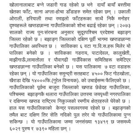
खोलानालाबाट बग्ने जडारी गाड रहेको छ भने दायाँ बायाँ बस्तीमा
खेतका फाँट, साना अग्ला-होचा डाँडाहरु समेत रहेका छन् । उकाली
ओराली, हरियाली तथा रमाइलो फाँटहरूका साथै निकै मनोहर
दृश्यहरूले खप्तडछान्ना गाउँपालिकाको शोभा बढाई रहेका छन् ।२०७३
सालको राज्य पुनःसंरचना अनुसार सुदूरपश्चिम प्रदेशमा बझाङ्ग
जिल्ला रहेको छ । बझाङ्ग जिल्लाको दक्षिण पूर्वी भागमा खप्तडछान्ना
गाउँपालिका अवस्थित छ । साविकका ६ वटा गा.वि.स.हरू मिलेर यो
पालिका बनेको छ । साविकका गडराय, पाटादेवल, कालुखेती,
माझीगाऊँ,लामातोला र पौवागढी गाउँविकास समितिहरू समेटिएर
खप्तडछान्ना गाउँपालिका बनेको छ । यस पालिकामा ७ वटा वडाहरू
रहेका छन् । यो गाउँपालिका समुन्द्री सतहबाट ४५०० फिट गोठखोला,
खैराडा देखि १४०००फि.(गुरेल विनायक). को उचाईसम्म फैलिएको छ ।
गाउँपालिकाको पूर्वमा बाजुरा जिल्लाको खप्तड छेडेदह गाउँपालिका,
पश्चिममा बझाङ्गकै थलारा गाउँपालिका उत्तरमा जयपृथ्वी नगरपालिका
र दक्षिणमा खप्तड राष्ट्रिय निकुञ्जको रमणीय क्षेत्रहरुले घेरेको छ ।
हाल यस गाउँपालिकाको केन्द्र पसलवगरमा रहेको छ । बझाङ्गको
तमैल बाट दक्षिण तिर सेति नदिकाे पुल तरेर याे गाउँपालिकामा पुग्न
सकिन्छ । याे गाउँपालिकामा जम्मा जनस‌ंख्या १३४१९ छ जसमध्ये
६०२९ पुरुष र ७३९० महिला छन् ।