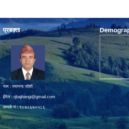
प्रबक्ता
Demograph
नाम : रमानन्द जोशी
ईमेल :
rjbajhangi@gmail.com
सम्पर्क नं : ९८४८६७०५८६