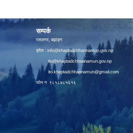
सम्पर्क
पसलगर, बझाङ्ग
इमेल :
info@khaptadchhannamun.gov.np
ito@khaptadchhannamun.gov.np
ito.khaptadchhannamun@gmail.com
फाेन न‌‍‍ ९८५८४८५६१६