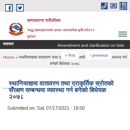
Skip to main content
खप्तडछान्ना गाउँपालिका
'समृद्ध खप्तडछान्नाको आधार' व्यावसायिक कृषि,पर्यटन र
पूर्वाधार
समाचार
Amendment and clarification on bids
Pages
« first
‹ previous
…
1
You are here
Home
» स्थानियतहमा वातावरण तथा प्राकृर्तिक स्रोतको सँरक्षण सम्बन्धमा व्यवस्था गर्न
बनेको बिधेयक २०७८
स्थानियतहमा वातावरण तथा प्राकृर्तिक स्रोतको
सँरक्षण सम्बन्धमा व्यवस्था गर्न बनेको बिधेयक
२०७८
Submitted on:
Sat, 07/17/2021 - 18:50