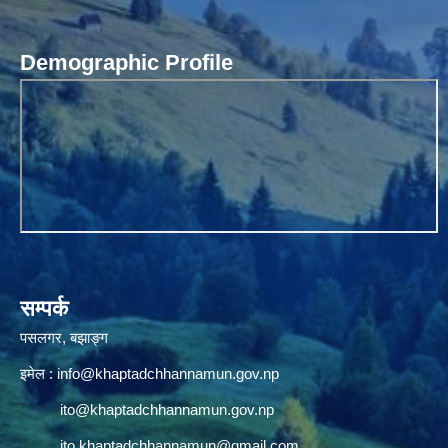
Demographic Profile
सम्पर्क
पसलगर, बझाङ्ग
इमेल :
info@khaptadchhannamun.gov.np
ito@khaptadchhannamun.gov.np
ito.khaptadchhannamun@gmail.com