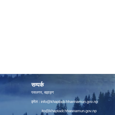
सम्पर्क
पसलगर, बझाङ्ग
इमेल :
info@khaptadchhannamun.gov.np
ito@khaptadchhannamun.gov.np