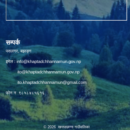
सम्पर्क
पसलगर, बझाङ्ग
इमेल :
info@khaptadchhannamun.gov.np
ito@khaptadchhannamun.gov.np
ito.khaptadchhannamun@gmail.com
फाेन न‌‍‍ ९८५८४८५६१६
© 2026 खप्तडछान्ना गाउँपालिका