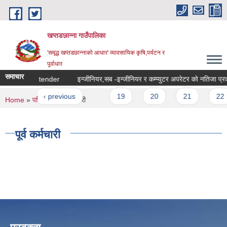
Skip to main content
खप्तडछान्ना गाउँपालिका
'समृद्ध खप्तडछान्नाको आधार' व्यावसायिक कृषि,पर्यटन र
पूर्वाधार
समाचार
oe loader tender
इन्जीनियर,सब -इन्जीन
ges
first
‹ previous
…
19
20
21
22
You are here
Home
»
परिचय
» पूर्व कर्मचारी
पूर्व कर्मचारी