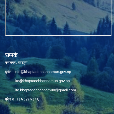
सम्पर्क
पसलगर, बझाङ्ग
इमेल :
info@khaptadchhannamun.gov.np
ito@khaptadchhannamun.gov.np
ito.khaptadchhannamun@gmail.com
फाेन न‌‍‍ ९८५८४८५६१६