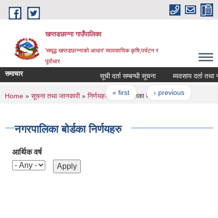
Skip to main content
खप्तडछान्ना गाउँपालिका
'समृद्ध खप्तडछान्नाको आधार' व्यावसायिक कृषि,पर्यटन र
पूर्वाधार
समाचार
सूची दर्ता सम्बन्धी सूचना
ब्यवसाय दर्ता तथा नव
Pages
« first
‹ previous
…
You are here
Home
»
सूचना तथा जानकारी
»
निर्णयहरु
» नगरपालिका बोर्डका निर्णयहरु
नगरपालिका बोर्डका निर्णयहरु
आर्थिक वर्ष