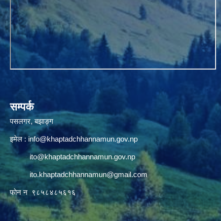
सम्पर्क
पसलगर, बझाङ्ग
इमेल :
info@khaptadchhannamun.gov.np
ito@khaptadchhannamun.gov.np
ito.khaptadchhannamun@gmail.com
फाेन न‌‍‍ ९८५८४८५६१६