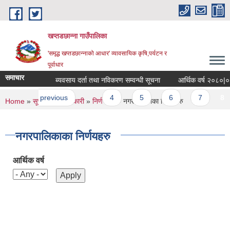
Skip to main content
खप्तडछान्ना गाउँपालिका
'समृद्ध खप्तडछान्नाको आधार' व्यावसायिक कृषि,पर्यटन र
पूर्वाधार
समाचार
म्बन्धी सूचना
ब्यवसाय दर्ता तथा नविकरण सम्वन्धी सूचना
आर्थिक वर्ष २०८०|०८१ 
es
st
‹ previous
…
4
5
6
7
8
You are here
Home
»
सूचना तथा जानकारी
»
निर्णयहरु
» नगरपालिकाका निर्णयहरु
नगरपालिकाका निर्णयहरु
आर्थिक वर्ष