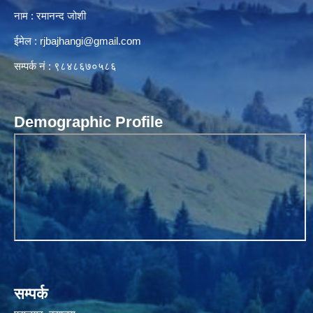
नाम : रमानन्द जोशी
ईमेल :
rjbajhangi@gmail.com
सम्पर्क नं : ९८४८६७०५८६
Demographic Profile
सम्पर्क