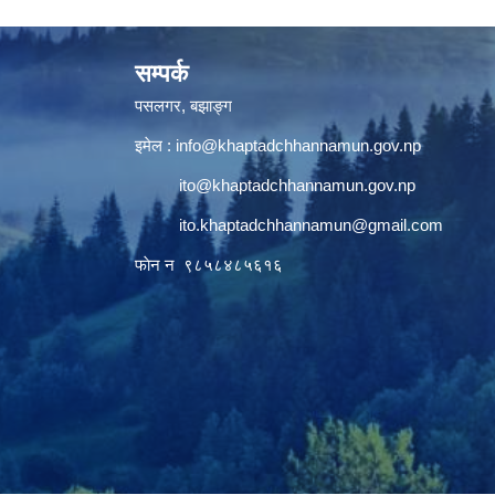
सम्पर्क
पसलगर, बझाङ्ग
इमेल :
info@khaptadchhannamun.gov.np
ito@khaptadchhannamun.gov.np
ito.khaptadchhannamun@gmail.com
फाेन न‌‍‍ ९८५८४८५६१६