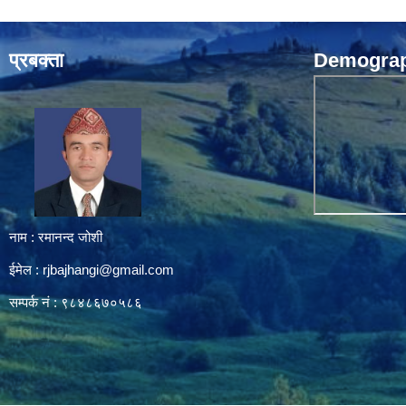
प्रबक्ता
Demograph
नाम : रमानन्द जोशी
ईमेल :
rjbajhangi@gmail.com
सम्पर्क नं : ९८४८६७०५८६