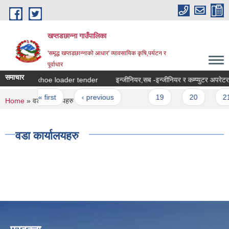
Skip to main content
खप्तडछान्ना गाउँपालिका
'समृद्ध खप्तडछान्नाको आधार' व्यावसायिक कृषि,पर्यटन र
पूर्वाधार
समाचार
backhoe loader tender
Pages
« first
‹ previous
…
19
20
21
You are here
Home
» वडा कार्यालयहरु
वडा कार्यालयहरु