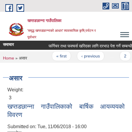
Skip to main content
खप्तडछान्ना गाउँपालिका
'समृद्ध खप्तडछान्नाको आधार' व्यावसायिक कृषि,पर्यटन र
पूर्वाधार
समाचार
फर्निचर तथा फक्चर्स खरिदका लागि दरभाउ पेश गर्ने सम्बन्धी स
Pages
« first
‹ previous
…
2
You are here
Home
» असार
असार
Weight:
3
खप्तडछान्ना गाउँपालिकाको बार्षिक आयव्ययको
विवरण
Submitted on:
Tue, 11/06/2018 - 16:00