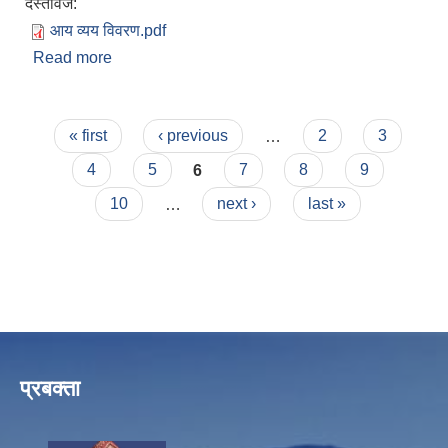
दस्तावेज:
आय व्यय विवरण.pdf
Read more
about खप्तडछान्ना गाउँपालिकाको बार्षिक आयव्ययको
विवरण
Pages
« first
‹ previous
…
2
3
4
5
6
7
8
9
10
…
next ›
last »
प्रबक्ता