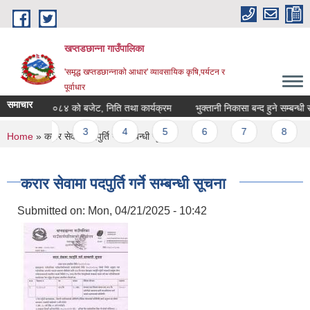
Skip to main content
खप्तडछान्ना गाउँपालिका
'समृद्ध खप्तडछान्नाको आधार' व्यावसायिक कृषि,पर्यटन र
पूर्वाधार
समाचार
.व. २०८३|०८४ को बजेट, निति तथा कार्यक्रम
भुक्तानी निकासा बन्द हुने सम्बन्धी सूच
Pages
1
2
3
4
5
6
7
8
You are here
Home
» करार सेवामा पदपुर्ति गर्ने सम्बन्धी सूचना
करार सेवामा पदपुर्ति गर्ने सम्बन्धी सूचना
Submitted on:
Mon, 04/21/2025 - 10:42