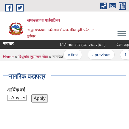
Skip to main content
खप्तडछान्ना गाउँपालिका
'समृद्ध खप्तडछान्नाको आधार' व्यावसायिक कृषि,पर्यटन र
पूर्वाधार
समाचार
निति तथा कार्यक्रम २०८२|०८३
रिक्त पदमा 
Pages
« first
‹ previous
1
You are here
Home
»
विधुतीय शुसासन सेवा
» नागरिक वडापत्र
नागरिक वडापत्र
आर्थिक वर्ष