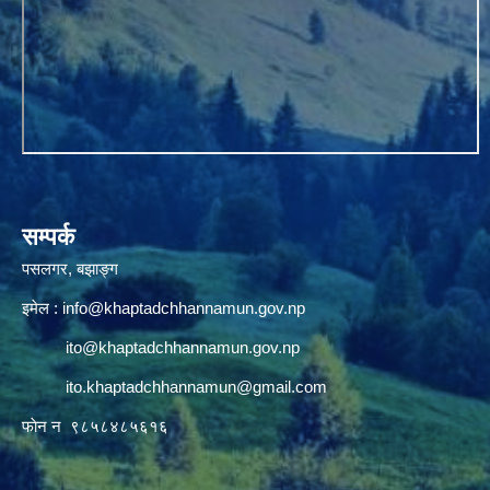
सम्पर्क
पसलगर, बझाङ्ग
इमेल :
info@khaptadchhannamun.gov.np
ito@khaptadchhannamun.gov.np
ito.khaptadchhannamun@gmail.com
फाेन न‌‍‍ ९८५८४८५६१६