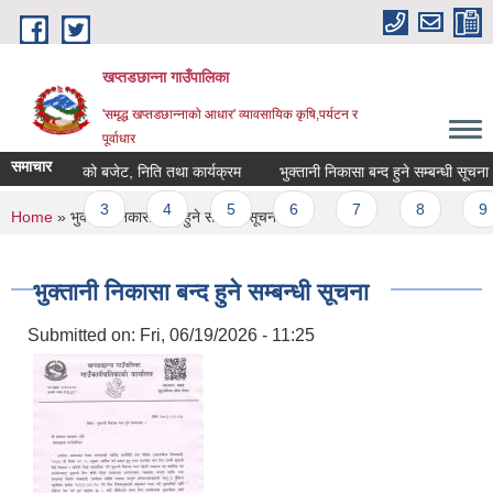
Skip to main content
खप्तडछान्ना गाउँपालिका
'समृद्ध खप्तडछान्नाको आधार' व्यावसायिक कृषि,पर्यटन र
पूर्वाधार
समाचार
२०८३|०८४ को बजेट, निति तथा कार्यक्रम
भुक्तानी निकासा बन्द हुने सम्बन्धी सूचना
ges
2
3
4
5
6
7
8
9
You are here
Home
» भुक्तानी निकासा बन्द हुने सम्बन्धी सूचना
भुक्तानी निकासा बन्द हुने सम्बन्धी सूचना
Submitted on:
Fri, 06/19/2026 - 11:25