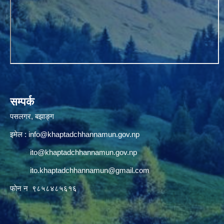
सम्पर्क
पसलगर, बझाङ्ग
इमेल :
info@khaptadchhannamun.gov.np
ito@khaptadchhannamun.gov.np
ito.khaptadchhannamun@gmail.com
फाेन न‌‍‍ ९८५८४८५६१६