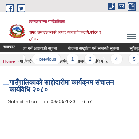
Skip to main content
खप्तडछान्ना गाउँपालिका
'समृद्ध खप्तडछान्नाको आधार' व्यावसायिक कृषि,पर्यटन र
पूर्वाधार
समाचार
ोलपत्र स्वीकृत गर्ने आशयको सूचना
योजना सम्झौता गर्ने सम्बन्धी सूचना
सूचिकृत ह
Pages
« first
‹ previous
1
2
3
4
5
You are here
Home
» गाउँपालिकाको साझेदारीमा कार्यक्रम संचालन कार्यविधि २०८०
गाउँपालिकाको साझेदारीमा कार्यक्रम संचालन
कार्यविधि २०८०
Submitted on:
Thu, 08/03/2023 - 16:57