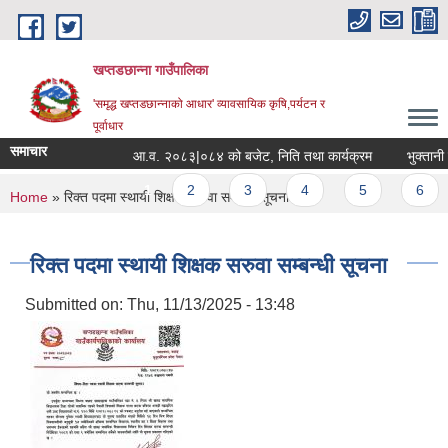
Skip to main content
खप्तडछान्ना गाउँपालिका
'समृद्ध खप्तडछान्नाको आधार' व्यावसायिक कृषि,पर्यटन र
पूर्वाधार
समाचार
आ.व. २०८३|०८४ को बजेट, निति तथा कार्यक्रम
भुक्तानी नि
Pages
1
2
3
4
5
6
You are here
Home
» रिक्त पदमा स्थायी शिक्षक सरुवा सम्बन्धी सूचना
रिक्त पदमा स्थायी शिक्षक सरुवा सम्बन्धी सूचना
Submitted on:
Thu, 11/13/2025 - 13:48