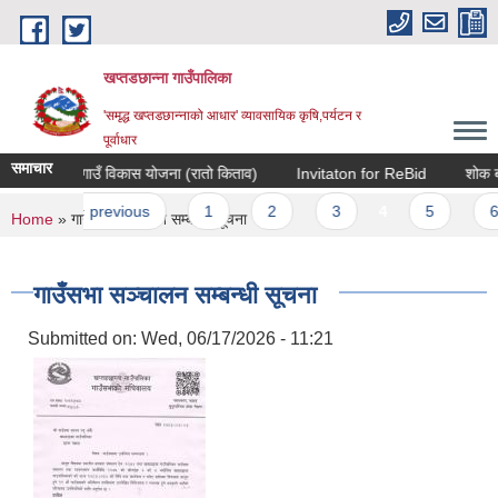
Skip to main content
खप्तडछान्ना गाउँपालिका
'समृद्ध खप्तडछान्नाको आधार' व्यावसायिक कृषि,पर्यटन र
पूर्वाधार
समाचार
|०८३ को गाउँ विकास योजना (रातो किताव)
Invitaton for ReBid
शोक बक्त
es
st
‹ previous
1
2
3
4
5
6
You are here
Home
» गाउँसभा सञ्चालन सम्बन्धी सूचना
गाउँसभा सञ्चालन सम्बन्धी सूचना
Submitted on:
Wed, 06/17/2026 - 11:21