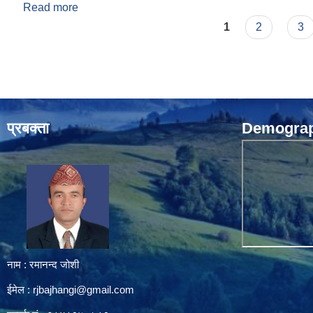
Read more
about आ.व. २०८२|०८३ को वार्षिक प्रगति प्रतिवेदन
Pages
1
2
3
प्रबक्ता
Demograph
नाम : रमानन्द जोशी
ईमेल :
rjbajhangi@gmail.com