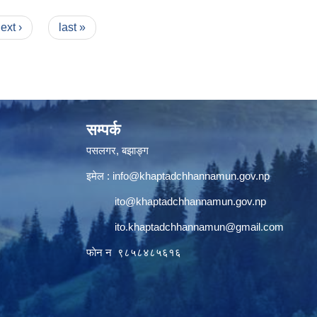
ext ›
last »
सम्पर्क
पसलगर, बझाङ्ग
इमेल :
info@khaptadchhannamun.gov.np
ito@khaptadchhannamun.gov.np
ito.khaptadchhannamun@gmail.com
फाेन न‌‍‍ ९८५८४८५६१६