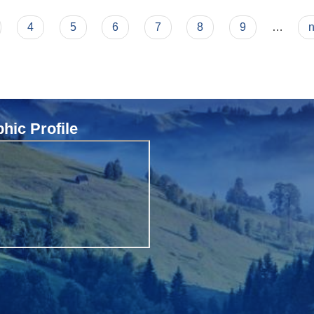
4
5
6
7
8
9
…
n
ic Profile