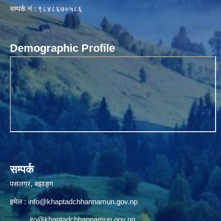
सम्पर्क नं : ९८४८६७०५८६
Demographic Profile
सम्पर्क
पसलगर, बझाङ्ग
इमेल :
info@khaptadchhannamun.gov.np
ito@khaptadchhannamun.gov.np