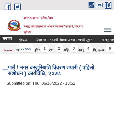
Skip to main content
खप्तडछान्ना गाउँपालिका
'समृद्ध खप्तडछान्नाको आधार' व्यावसायिक कृषि,पर्यटन र
पूर्वाधार
समाचार
र्यक्रम २०८२|०८३
रिक्त पदमा स्थायी शिक्षक सरुवा सम्बन्धी सूचना
फलफूलका विरु
es
‹ previous
1
2
3
4
5
6
You are here
Home
» गाउँ / नगर बस्तुस्थिति विवरण तयारी ( पहिलो संशोधन ) कार्यविधि, २०७८
गाउँ / नगर बस्तुस्थिति विवरण तयारी ( पहिलो
संशोधन ) कार्यविधि, २०७८
Submitted on:
Thu, 06/16/2022 - 13:52