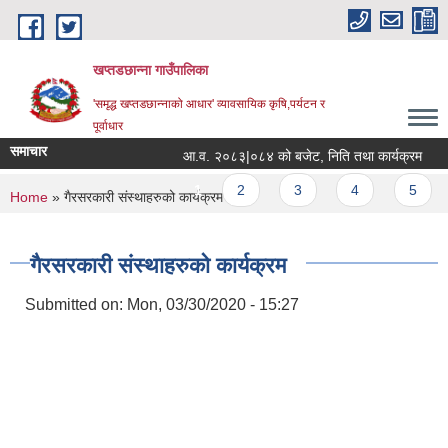
Skip to main content
खप्तडछान्ना गाउँपालिका
'समृद्ध खप्तडछान्नाको आधार' व्यावसायिक कृषि,पर्यटन र
पूर्वाधार
समाचार
आ.व. २०८३|०८४ को बजेट, निति तथा कार्यक्रम
भ
Pages
1
2
3
4
5
You are here
Home
» गैरसरकारी स‌ंस्थाहरुको कार्यक्रम
गैरसरकारी स‌ंस्थाहरुको कार्यक्रम
Submitted on:
Mon, 03/30/2020 - 15:27