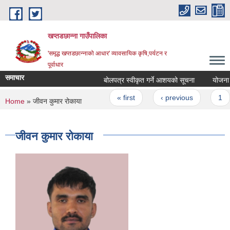
Skip to main content
खप्तडछान्ना गाउँपालिका
'समृद्ध खप्तडछान्नाको आधार' व्यावसायिक कृषि,पर्यटन र
पूर्वाधार
समाचार
बोलपत्र स्वीकृत गर्ने आशयको सूचना
योजना सम्
Pages
« first
‹ previous
1
You are here
Home
» जीवन कुमार रोकाया
जीवन कुमार रोकाया