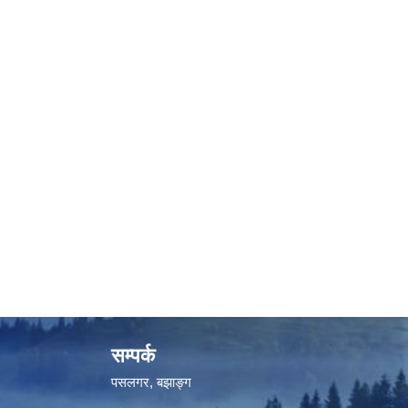
सम्पर्क
पसलगर, बझाङ्ग