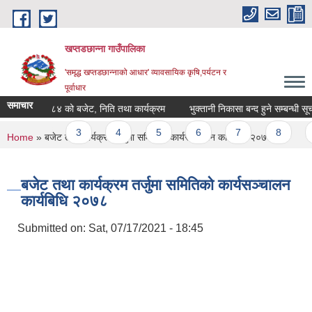
Skip to main content
खप्तडछान्ना गाउँपालिका
'समृद्ध खप्तडछान्नाको आधार' व्यावसायिक कृषि,पर्यटन र
पूर्वाधार
समाचार
व. २०८३|०८४ को बजेट, निति तथा कार्यक्रम
भुक्तानी निकासा बन्द हुने सम्बन्धी सूचन
Pages
1
2
3
4
5
6
7
8
You are here
Home
» बजेट तथा कार्यक्रम तर्जुमा समितिको कार्यसञ्चालन कार्यबिधि २०७८
बजेट तथा कार्यक्रम तर्जुमा समितिको कार्यसञ्चालन
कार्यबिधि २०७८
Submitted on:
Sat, 07/17/2021 - 18:45