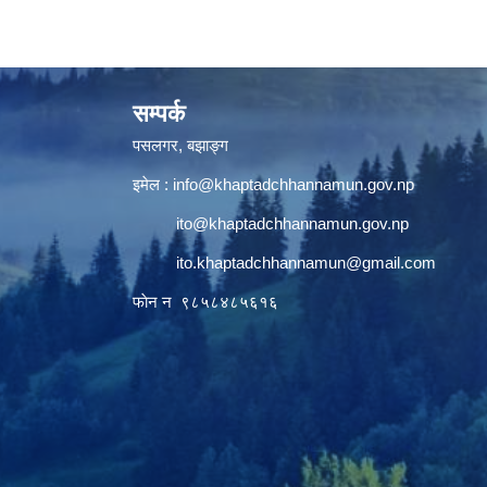
सम्पर्क
पसलगर, बझाङ्ग
इमेल :
info@khaptadchhannamun.gov.np
ito@khaptadchhannamun.gov.np
ito.khaptadchhannamun@gmail.com
फाेन न‌‍‍ ९८५८४८५६१६