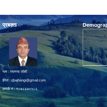
प्रबक्ता
Demograph
नाम : रमानन्द जोशी
ईमेल :
rjbajhangi@gmail.com
सम्पर्क नं : ९८४८६७०५८६