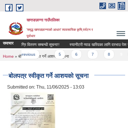
Skip to main content
खप्तडछान्ना गाउँपालिका
'समृद्ध खप्तडछान्नाको आधार' व्यावसायिक कृषि,पर्यटन र
पूर्वाधार
समाचार
तथा कृषि सामग्रि वितरण सम्बन्धी सूचना!!
स्यानीटरी प्याड खरिदका ‍लागि दरभाउ पेश गर्ने
es
‹ previous
…
5
6
7
8
9
You are here
Home
» बोलपत्र स्वीकृत गर्ने आशयको सूचना
बोलपत्र स्वीकृत गर्ने आशयको सूचना
Submitted on:
Thu, 11/06/2025 - 13:03