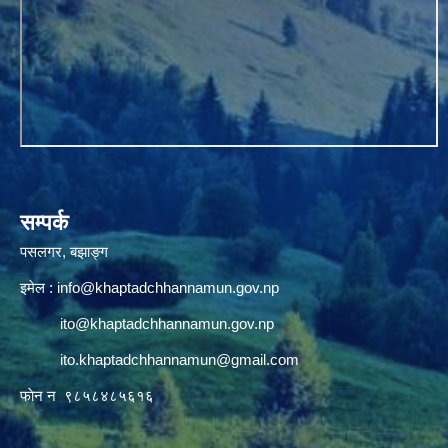
सम्पर्क
पसलगर, बझाङ्ग
इमेल :
info@khaptadchhannamun.gov.np
ito@khaptadchhannamun.gov.np
ito.khaptadchhannamun@gmail.com
फाेन न‌‍‍ ९८५८४८५६१६