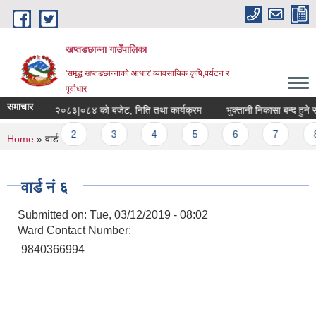
Skip to main content
खप्तडछान्ना गाउँपालिका
'समृद्ध खप्तडछान्नाको आधार' व्यावसायिक कृषि,पर्यटन र
पूर्वाधार
समाचार
आ.व. २०८३|०८४ को बजेट, निति तथा कार्यक्रम
भुक्तानी निकासा बन्द हुने सम्
Pages
1
2
3
4
5
6
7
8
You are here
Home
» वार्ड नं ६
वार्ड नं ६
Submitted on:
Tue, 03/12/2019 - 08:02
Ward Contact Number:
9840366994