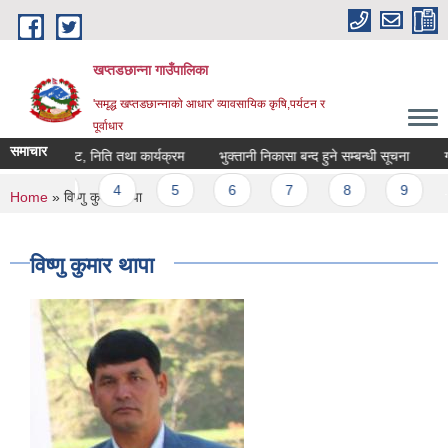
Skip to main content
खप्तडछान्ना गाउँपालिका
'समृद्ध खप्तडछान्नाको आधार' व्यावसायिक कृषि,पर्यटन र
पूर्वाधार
समाचार
४ को बजेट, निति तथा कार्यक्रम
भुक्तानी निकासा बन्द हुने सम्बन्धी सूचना
गाउ
s
3
4
5
6
7
8
9
…
You are here
Home
» विष्णु कुमार थापा
विष्णु कुमार थापा