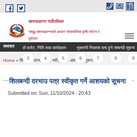
Skip to main content
खप्तडछान्ना गाउँपालिका
'समृद्ध खप्तडछान्नाको आधार' व्यावसायिक कृषि,पर्यटन र
पूर्वाधार
समाचार
०८३|०८४ को बजेट, निति तथा कार्यक्रम
भुक्तानी निकासा बन्द हुने सम्बन्धी सूचना
ges
2
3
4
5
6
7
8
9
You are here
Home
» शिलबन्दी दरभाउ पत्र स्वीकृत गर्ने आशयको सूचना
शिलबन्दी दरभाउ पत्र स्वीकृत गर्ने आशयको सूचना
Submitted on:
Sun, 11/10/2024 - 20:43