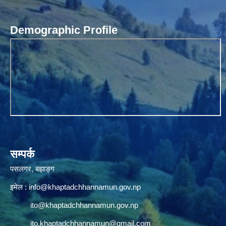
Demographic Profile
सम्पर्क
पसलगर, बझाङ्ग
इमेल :
info@khaptadchhannamun.gov.np
ito@khaptadchhannamun.gov.np
ito.khaptadchhannamun@gmail.com