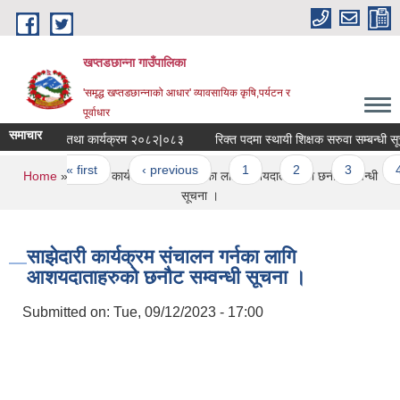
Skip to main content
खप्तडछान्ना गाउँपालिका
'समृद्ध खप्तडछान्नाको आधार' व्यावसायिक कृषि,पर्यटन र
पूर्वाधार
समाचार
निति तथा कार्यक्रम २०८२|०८३
रिक्त पदमा स्थायी शिक्षक सरुवा सम्बन्धी सूचन
Pages
« first
‹ previous
1
2
3
4
You are here
Home
» साझेदारी कार्यक्रम संचालन गर्नका लागि आशयदाताहरुको छनौट सम्वन्धी
सूचना ।
साझेदारी कार्यक्रम संचालन गर्नका लागि
आशयदाताहरुको छनौट सम्वन्धी सूचना ।
Submitted on:
Tue, 09/12/2023 - 17:00