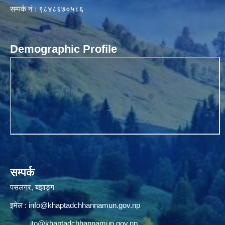
सम्पर्क नं : ९८४८६७०५८६
Demographic Profile
सम्पर्क
पसलगर, बझाङ्ग
इमेल :
info@khaptadchhannamun.gov.np
ito@khaptadchhannamun.gov.np