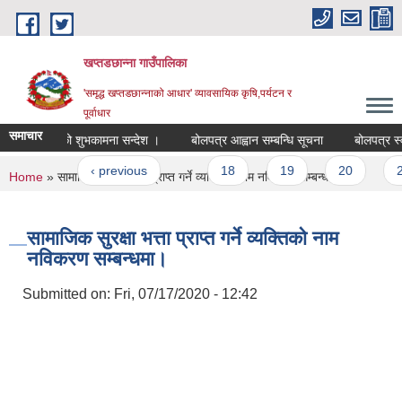
Skip to main content
खप्तडछान्ना गाउँपालिका
'समृद्ध खप्तडछान्नाको आधार' व्यावसायिक कृषि,पर्यटन र
पूर्वाधार
समाचार
 बर्ष २०७८ को शुभकामना सन्देश ।
बोलपत्र आह्वान सम्बन्धि सूचना
बोलपत्र स्वी
ages
« first
‹ previous
…
18
19
20
21
You are here
Home
» सामाजिक सुरक्षा भत्ता प्राप्त गर्ने व्यक्तिको नाम नविकरण सम्बन्धमा।
सामाजिक सुरक्षा भत्ता प्राप्त गर्ने व्यक्तिको नाम
नविकरण सम्बन्धमा।
Submitted on:
Fri, 07/17/2020 - 12:42